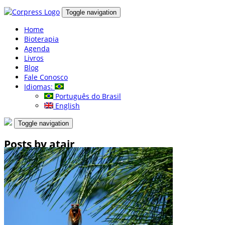
Toggle navigation
Home
Bioterapia
Agenda
Livros
Blog
Fale Conosco
Idiomas:
Português do Brasil
English
Toggle navigation
Posts by atair
Home
Blog