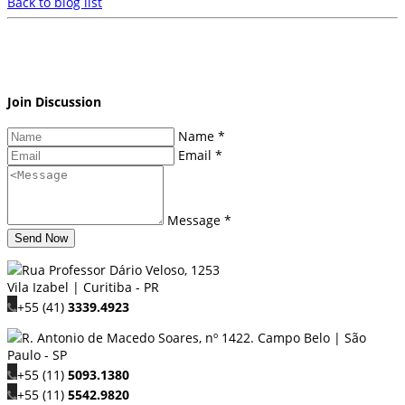
Back to blog list
Join Discussion
Name *
Email *
Message *
Send Now
Rua Professor Dário Veloso, 1253
Vila Izabel | Curitiba - PR
+55 (41)
3339.4923
R. Antonio de Macedo Soares, nº 1422. Campo Belo | São
Paulo - SP
+55 (11)
5093.1380
+55 (11)
5542.9820