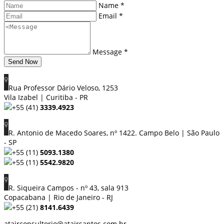
Name *
Email *
Message *
Send Now
Rua Professor Dário Veloso, 1253
Vila Izabel | Curitiba - PR
+55 (41)
3339.4923
R. Antonio de Macedo Soares, nº 1422. Campo Belo | São Paulo
- SP
+55 (11)
5093.1380
+55 (11)
5542.9820
R. Siqueira Campos - nº 43, sala 913
Copacabana | Rio de Janeiro - RJ
+55 (21)
8141.6439
atairconsultorio@atairsantos.com.br