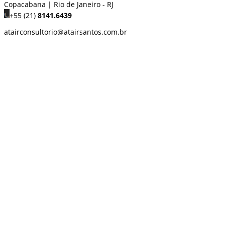
Copacabana | Rio de Janeiro - RJ
+55 (21)
8141.6439
atairconsultorio@atairsantos.com.br