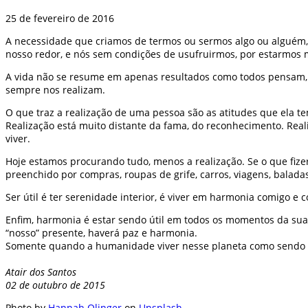
25 de fevereiro de 2016
A necessidade que criamos de termos ou sermos algo ou alguém, 
nosso redor, e nós sem condições de usufruirmos, por estarmos
A vida não se resume em apenas resultados como todos pensam, 
sempre nos realizam.
O que traz a realização de uma pessoa são as atitudes que ela tem
Realização está muito distante da fama, do reconhecimento. Real
viver.
Hoje estamos procurando tudo, menos a realização. Se o que fize
preenchido por compras, roupas de grife, carros, viagens, balada
Ser útil é ter serenidade interior, é viver em harmonia comigo e 
Enfim, harmonia é estar sendo útil em todos os momentos da sua 
“nosso” presente, haverá paz e harmonia.
Somente quando a humanidade viver nesse planeta como sendo “
Atair dos Santos
02 de outubro de 2015
Photo by
Hannah Olinger
on
Unsplash