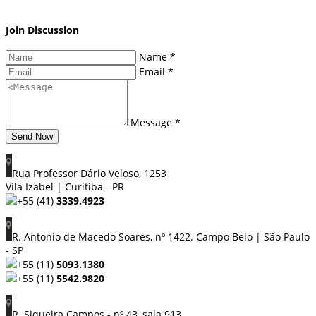
Join Discussion
Name *
Email *
Message *
Send Now
Rua Professor Dário Veloso, 1253
Vila Izabel | Curitiba - PR
+55 (41)
3339.4923
R. Antonio de Macedo Soares, nº 1422. Campo Belo | São Paulo
- SP
+55 (11)
5093.1380
+55 (11)
5542.9820
R. Siqueira Campos - nº 43, sala 913