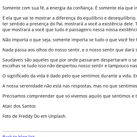
Somente com sua fé, a energia da confiança. É somente ela que i
É ela que vai te mostrar a diferença do equilíbrio e desequilíbr
ter sentido a presença do Pai, mostrará a você a existência del
que mostrará a você que tudo é passageiro nessa nossa existênci
Não importa o que seja, somente importa se tudo o que você fez f
Nada passa aos olhos do nosso sentir, e o nosso sentir que dará 
Saudáveis são aqueles que por onde passaram despertaram o sent
escolhas se tudo isso não despertou nosso sentir e tampouco n
O significado da vida é dado pelo que sentimos durante a vida.
A nossa serenidade não está nas respostas, mas no que sentimo
Precisamos compreender que só vivemos aquilo que sentimos e tu
Atair dos Santos
Foto de Freddy Do em Unplash.
Back to blog list