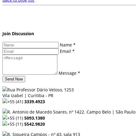
Join Discussion
Name *
Email *
Message *
Send Now
Rua Professor Dário Veloso, 1253
Vila Izabel | Curitiba - PR
+55 (41)
3339.4923
R. Antonio de Macedo Soares, nº 1422. Campo Belo | São Paulo 
+55 (11)
5093.1380
+55 (11)
5542.9820
R. Siqueira Campos - nº 43, sala 913