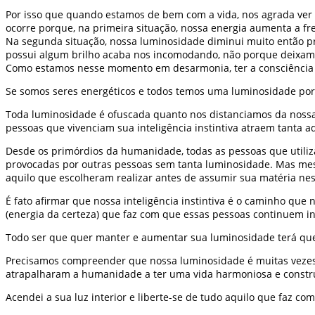
Por isso que quando estamos de bem com a vida, nos agrada ver
ocorre porque, na primeira situação, nossa energia aumenta a 
Na segunda situação, nossa luminosidade diminui muito então 
possui algum brilho acaba nos incomodando, não porque deixamo
Como estamos nesse momento em desarmonia, ter a consciência
Se somos seres energéticos e todos temos uma luminosidade po
Toda luminosidade é ofuscada quanto nos distanciamos da nossa in
pessoas que vivenciam sua inteligência instintiva atraem tanta 
Desde os primórdios da humanidade, todas as pessoas que utiliz
provocadas por outras pessoas sem tanta luminosidade. Mas mes
aquilo que escolheram realizar antes de assumir sua matéria ne
É fato afirmar que nossa inteligência instintiva é o caminho qu
(energia da certeza) que faz com que essas pessoas continuem ins
Todo ser que quer manter e aumentar sua luminosidade terá que 
Precisamos compreender que nossa luminosidade é muitas vezes r
atrapalharam a humanidade a ter uma vida harmoniosa e construt
Acendei a sua luz interior e liberte-se de tudo aquilo que faz c