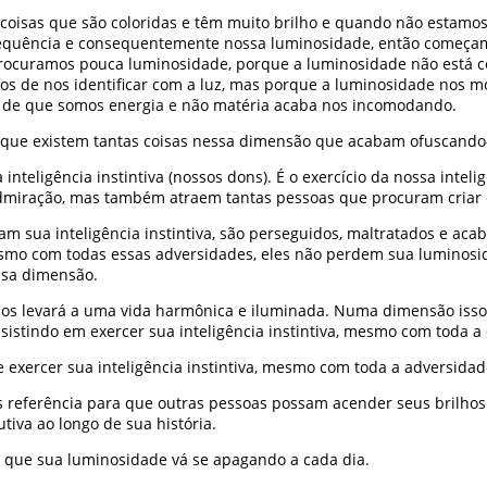
 coisas que são coloridas e têm muito brilho e quando não estam
frequência e consequentemente nossa luminosidade, então começa
procuramos pouca luminosidade, porque a luminosidade não está 
s de nos identificar com a luz, mas porque a luminosidade nos m
 de que somos energia e não matéria acaba nos incomodando.
rque existem tantas coisas nessa dimensão que acabam ofuscando
teligência instintiva (nossos dons). É o exercício da nossa intel
admiração, mas também atraem tantas pessoas que procuram criar co
am sua inteligência instintiva, são perseguidos, maltratados e a
mo com todas essas adversidades, eles não perdem sua luminosid
ssa dimensão.
e nos levará a uma vida harmônica e iluminada. Numa dimensão iss
istindo em exercer sua inteligência instintiva, mesmo com toda a 
exercer sua inteligência instintiva, mesmo com toda a adversidad
eferência para que outras pessoas possam acender seus brilhos e 
iva ao longo de sua história.
om que sua luminosidade vá se apagando a cada dia.