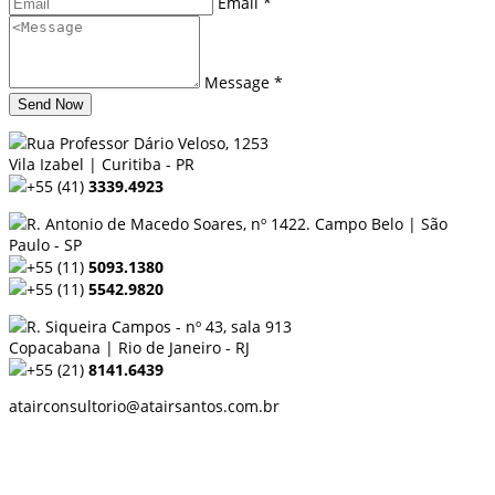
Email *
Message *
Send Now
Rua Professor Dário Veloso, 1253
Vila Izabel | Curitiba - PR
+55 (41)
3339.4923
R. Antonio de Macedo Soares, nº 1422. Campo Belo | São
Paulo - SP
+55 (11)
5093.1380
+55 (11)
5542.9820
R. Siqueira Campos - nº 43, sala 913
Copacabana | Rio de Janeiro - RJ
+55 (21)
8141.6439
atairconsultorio@atairsantos.com.br