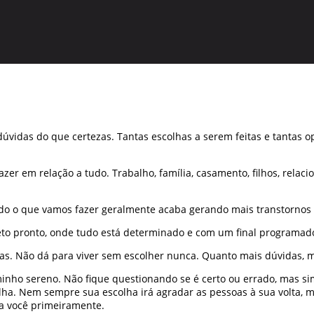
dúvidas do que certezas. Tantas escolhas a serem feitas e tanta
er em relação a tudo. Trabalho, família, casamento, filhos, relaci
udo o que vamos fazer geralmente acaba gerando mais transtornos
eto pronto, onde tudo está determinado e com um final programad
. Não dá para viver sem escolher nunca. Quanto mais dúvidas, mai
inho sereno. Não fique questionando se é certo ou errado, mas sim 
colha. Nem sempre sua escolha irá agradar as pessoas à sua volta,
a você primeiramente.