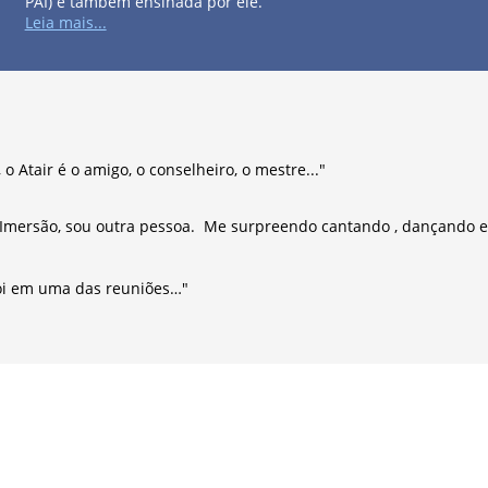
PAI) e também ensinada por ele.
Leia mais...
o Atair é o amigo, o conselheiro, o mestre..."
a Imersão, sou outra pessoa. Me surpreendo cantando , dançando e
oi em uma das reuniões…"