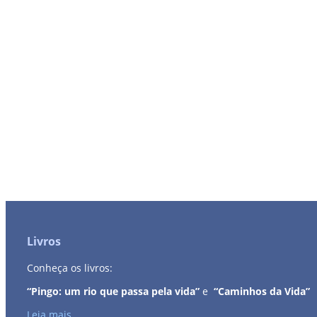
Livros
Conheça os livros:
“Pingo: um rio que passa pela vida”
e
“Caminhos da Vida”
Leia mais...