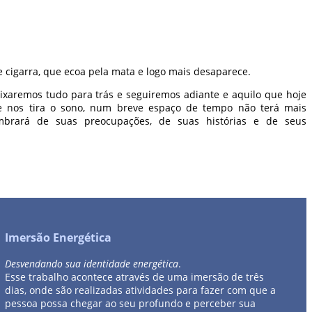
cigarra, que ecoa pela mata e logo mais desaparece.
ixaremos tudo para trás e seguiremos adiante e aquilo que hoje
e nos tira o sono, num breve espaço de tempo não terá mais
brará de suas preocupações, de suas histórias e de seus
Imersão Energética
Desvendando sua identidade energética
.
Esse trabalho acontece através de uma imersão de três
dias, onde são realizadas atividades para fazer com que a
pessoa possa chegar ao seu profundo e perceber sua