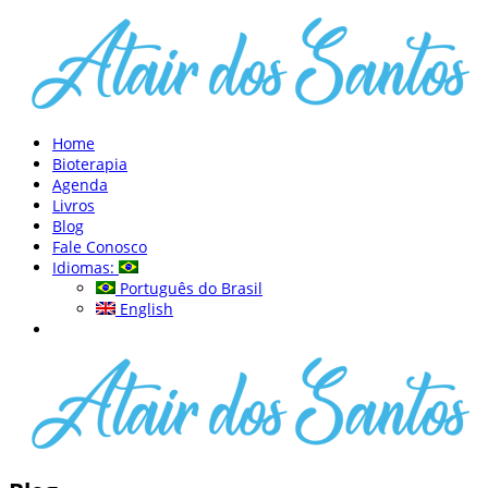
Home
Bioterapia
Agenda
Livros
Blog
Fale Conosco
Idiomas:
Português do Brasil
English